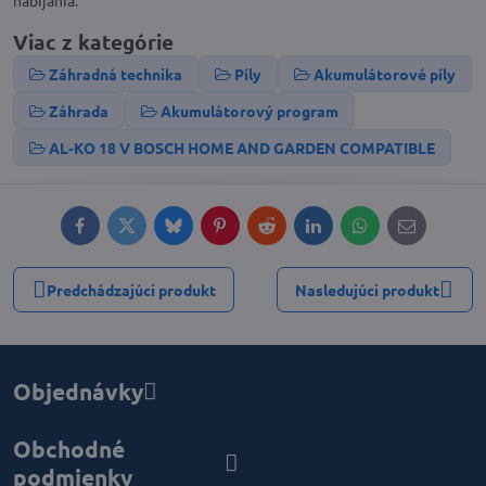
nabíjania.
Viac z kategórie
Záhradná technika
Píly
Akumulátorové píly
Záhrada
Akumulátorový program
AL-KO 18 V BOSCH HOME AND GARDEN COMPATIBLE
Facebook
Twitter
Bluesky
Pinterest
Reddit
LinkedIn
WhatsApp
E-
mail
Predchádzajúci produkt
Nasledujúci produkt
Objednávky
Obchodné
podmienky