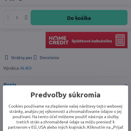
Do košíka
Strážny pes
Doručenia
Výrobca:
AL-KO
Popis
Predvoľby súkromia
So svojou 15 cm dlhou lištou a výkonným 18 V Li-Ion akumulátorom
sa táto pílka nemusí schovávať ani pred silnejšími vetvami. Poradí si
Cookies používame na zlepšenie vašej návštevy tejto webovej
s hrúbkou rezu až 13 cm. Hladinu oleja v olejovej nádrži s objemom
stránky, analýzu jej výkonnosti a zhromažďovanie údajov o jej
30 ml možno ľahko skontrolovať okienkom. Špičkové bezpečnostné
používaní. Na tento účel môžeme použiť nástroje a služby
prvky vás ochránia pred zranením. Výborné vyváženie, otváranie
tretích strán a zhromaždené údaje sa môžu preniesť k
bočného krytu bez použitia náradia a rozsiahle vybavenie, ako je
partnerom v EÚ, USA alebo iných krajinách. Kliknutím na „Prijať