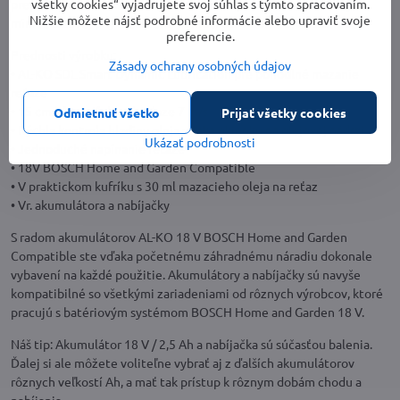
všetky cookies“ vyjadrujete svoj súhlas s týmto spracovaním.
prepravný kufrík a 30 ml organického oleja na reťaz, robí z tejto
Nižšie môžete nájsť podrobné informácie alebo upraviť svoje
mini reťazovej píly ideálneho pomocníka v dome aj na záhrade.
preferencie.
Prednosti výrobku:
Zásady ochrany osobných údajov
• AL-KO SDL Smart Dynamic Lubrication pre pohodlné mazanie
reťaze
• 15 cm lišta a rýchlosť reťaze 7 m/s
Odmietnuť všetko
Prijať všetky cookies
• Rýchla kontrola hladiny oleja vďaka okienku na olejovej nádrži
Ukázať podrobnosti
• Jednoduché napínanie reťaze
• 18V BOSCH Home and Garden Compatible
• V praktickom kufríku s 30 ml mazacieho oleja na reťaz
• Vr. akumulátora a nabíjačky
S radom akumulátorov AL-KO 18 V BOSCH Home and Garden
Compatible ste vďaka početnému záhradnému náradiu dokonale
vybavení na každé použitie. Akumulátory a nabíjačky sú navyše
kompatibilné so všetkými zariadeniami od rôznych výrobcov, ktoré
pracujú s batériovým systémom BOSCH Home and Garden 18 V.
Náš tip: Akumulátor 18 V / 2,5 Ah a nabíjačka sú súčasťou balenia.
Ďalej si ale môžete voliteľne vybrať aj z ďalších akumulátorov
rôznych veľkostí Ah, a mať tak prístup k rôznym dobám chodu a