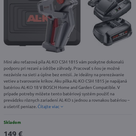
Mini aku reťazová píla AL-KO CSM 1815 vám poskytne dokonalú
podporu pri rezaní a údržbe záhrady. Pracovať s ňou je možné
nezávisle na sieti a úplne bez emisií. Je ideálny na prerezávanie
vetiev a tvarovanie kríkov. Aku pílka AL-KO CSM 1815 je napájaná
batériou AL-KO 18 V BOSCH Home and Garden Compatible. V
prípade potreby môžete tento batériový systém použiť na
prevádzku rôznych zariadení AL-KO s jednou a rovnakou batériou –
a ušetriť peniaze.
Čítajte viac
Skladom
149 €