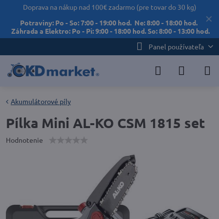
Doprava na nákup nad 100€ zadarmo (pre tovar do 30 kg)
✕
Potraviny: Po - So: 7:00 - 19:00 hod. Ne: 8:00 - 18:00 hod.
Záhrada a Elektro: Po - Pi: 9:00 - 18:00 hod. So: 8:00 - 13:00 hod.
Panel používateľa
Akumulátorové píly
Pílka Mini AL-KO CSM 1815 set
Hodnotenie