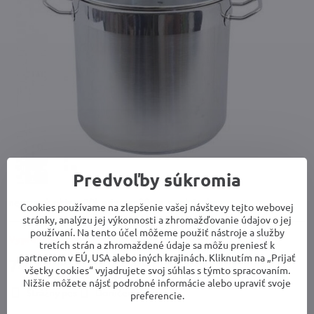
Predvoľby súkromia
nerezový, objem 20l, priemer 30cm, s pokrievkou
Cookies používame na zlepšenie vašej návštevy tejto webovej
stránky, analýzu jej výkonnosti a zhromažďovanie údajov o jej
používaní. Na tento účel môžeme použiť nástroje a služby
Vypredané
tretích strán a zhromaždené údaje sa môžu preniesť k
partnerom v EÚ, USA alebo iných krajinách. Kliknutím na „Prijať
74,72 €
všetky cookies“ vyjadrujete svoj súhlas s týmto spracovaním.
Nižšie môžete nájsť podrobné informácie alebo upraviť svoje
Strážny pes
Doručenia
preferencie.