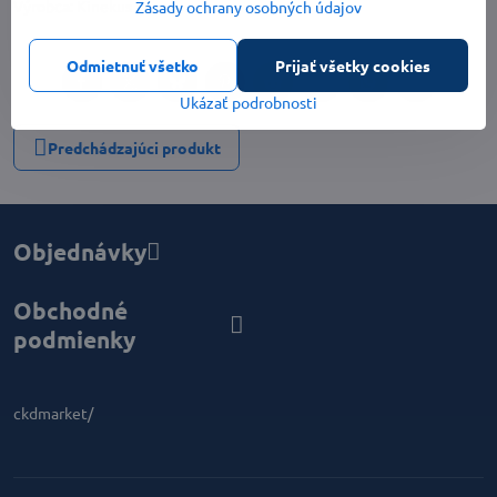
Výrobca:
Kinekus
Zásady ochrany osobných údajov
Odmietnuť všetko
Prijať všetky cookies
Facebook
Twitter
Bluesky
Pinterest
Reddit
LinkedIn
WhatsApp
E-
Ukázať podrobnosti
mail
Predchádzajúci produkt
Objednávky
Obchodné
podmienky
ckdmarket/