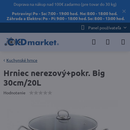
Doprava na nákup nad 100€ zadarmo (pre tovar do 30 kg)
✕
Potraviny: Po - So: 7:00 - 19:00 hod. Ne: 8:00 - 18:00 hod.
Záhrada a Elektro: Po - Pi: 9:00 - 18:00 hod. So: 8:00 - 13:00 hod.
Panel používateľa
Kuchynské hrnce
Hrniec nerezový+pokr. Big
30cm/20L
Hodnotenie