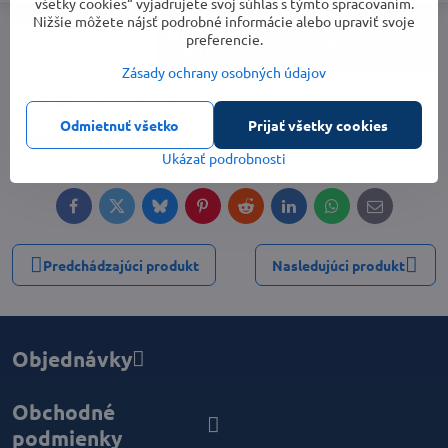
všetky cookies“ vyjadrujete svoj súhlas s týmto spracovaním.
Nižšie môžete nájsť podrobné informácie alebo upraviť svoje
preferencie.
Zásady ochrany osobných údajov
Strážny pes
Doručenia
Odmietnuť všetko
Prijať všetky cookies
Výrobca:
AL-KO
Ukázať podrobnosti
Facebook
Twitter
Bluesky
Pinterest
Reddit
LinkedIn
WhatsApp
E-
mail
Predchádzajúci produkt
Nasledujúci produkt
Objednávky
Obchodné
podmienky