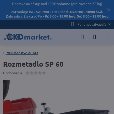
Doprava na nákup nad 100€ zadarmo (pre tovar do 30 kg)
✕
Potraviny: Po - So: 7:00 - 19:00 hod. Ne: 8:00 - 18:00 hod.
Záhrada a Elektro: Po - Pi: 9:00 - 18:00 hod. So: 8:00 - 13:00 hod.
Panel používateľa
Príslušenstvo AL-KO
Rozmetadlo SP 60
Hodnotenie