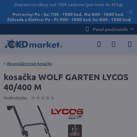
Doprava na nákup nad 100€ zadarmo (pre tovar do 30 kg)
✕
Potraviny: Po - So: 7:00 - 19:00 hod. Ne: 8:00 - 18:00 hod.
Záhrada a Elektro: Po - Pi: 9:00 - 18:00 hod. So: 8:00 - 13:00 hod.
Panel používateľa
Akumulátorové kosačky
kosačka WOLF GARTEN LYCOS
40/400 M
Hodnotenie