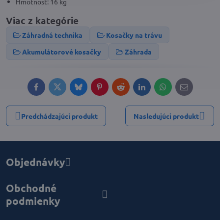
Hmotnosť: 16 kg
Viac z kategórie
Záhradná technika
Kosačky na trávu
Akumulátorové kosačky
Záhrada
Facebook
Twitter
Bluesky
Pinterest
Reddit
LinkedIn
WhatsApp
E-
mail
Predchádzajúci produkt
Nasledujúci produkt
Objednávky
Obchodné
podmienky