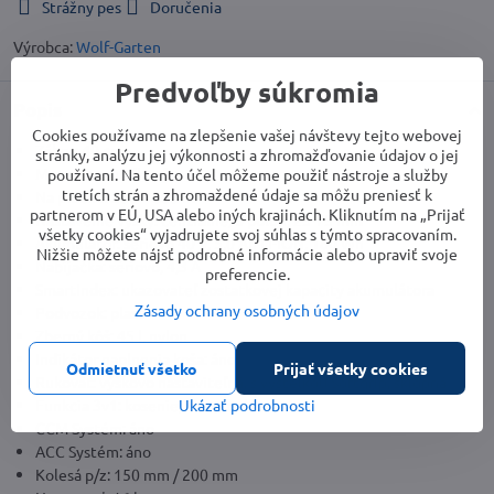
Strážny pes
Doručenia
Výrobca:
Wolf-Garten
Predvoľby súkromia
Popis
Cookies používame na zlepšenie vašej návštevy tejto webovej
Záber: 40 cm
stránky, analýzu jej výkonnosti a zhromažďovanie údajov o jej
Motor: bezuhlíkový
používaní. Na tento účel môžeme použiť nástroje a služby
tretích strán a zhromaždené údaje sa môžu preniesť k
Na plochu: 500 – 800 m²
partnerom v EÚ, USA alebo iných krajinách. Kliknutím na „Prijať
Nastavenie výšky: centrálne, 6 polôh, 25-75 mm
všetky cookies“ vyjadrujete svoj súhlas s týmto spracovaním.
Akumulátor: sériovo 40 V, 5,0 Ah LI-ION, 180 Wh
Nižšie môžete nájsť podrobné informácie alebo upraviť svoje
Nabíjačka: sériovo, 4,3 A
preferencie.
SmartIndex: ukazovateľ zostatkovej kapacity akumulátora
Zásady ochrany osobných údajov
Podvozok: plast
Zberný kôš: 45 l, nylon
Indikátor naplnenia koša: áno
Odmietnuť všetko
Prijať všetky cookies
Rukoväť: výškovo nastaviteľná, s výstelkou Softgrip, sklopná
Funkcia 3v1: kosenie, zber, mulčovanie
Ukázať podrobnosti
CCM Systém: áno
ACC Systém: áno
Kolesá p/z: 150 mm / 200 mm