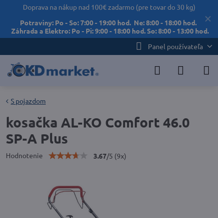
Doprava na nákup nad 100€ zadarmo (pre tovar do 30 kg)
✕
Potraviny: Po - So: 7:00 - 19:00 hod. Ne: 8:00 - 18:00 hod.
Záhrada a Elektro: Po - Pi: 9:00 - 18:00 hod. So: 8:00 - 13:00 hod.
Panel používateľa
S pojazdom
kosačka AL-KO Comfort 46.0
SP-A Plus
Hodnotenie
3.67
/
5
(
9
x)