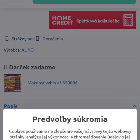
Strážny pes
Doručenia
Výrobca:
AL-KO
Darček zadarmo
Možnosť výhry až 35000€
Popis
Predvoľby súkromia
Benzínová kosačka Comfort 46.0 SP-A Plus so šírkou záberu 46 cm
zaručuje rýchly pokrok aj v stredne veľkých záhradách (do 1100 m²).
Výška kosenia sa nastavuje centrálne v 7 krokoch od 30 mm do 80
Cookies používame na zlepšenie vašej návštevy tejto webovej
stránky, analýzu jej výkonnosti a zhromažďovanie údajov o jej
mm. Naša kosačka je poháňaná silným motorom AL-KO Pro s