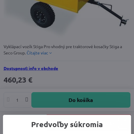
Vyklápací vozík Stiga Pro vhodný pre traktorové kosačky Stiga a
Seco Group.
Čítajte viac
Dostupnosť: info v obchode
460,23 €
Do košíka
Predvoľby súkromia