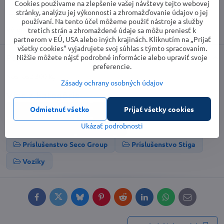
Cookies používame na zlepšenie vašej návštevy tejto webovej
Strážny pes
Doručenia
stránky, analýzu jej výkonnosti a zhromažďovanie údajov o jej
používaní. Na tento účel môžeme použiť nástroje a služby
Výrobca:
Stiga
tretích strán a zhromaždené údaje sa môžu preniesť k
partnerom v EÚ, USA alebo iných krajinách. Kliknutím na „Prijať
všetky cookies“ vyjadrujete svoj súhlas s týmto spracovaním.
Popis
Nižšie môžete nájsť podrobné informácie alebo upraviť svoje
preferencie.
Nosnosť: 300 kg
Zásady ochrany osobných údajov
Viac z kategórie
Odmietnuť všetko
Prijať všetky cookies
Záhradná technika
Záhradné traktory
Ukázať podrobnosti
Príslušenstvo
Záhrada
Príslušenstvo Seco Group
Príslušenstvo Stiga
Vozíky
Facebook
Twitter
Bluesky
Pinterest
Reddit
LinkedIn
WhatsApp
E-
mail