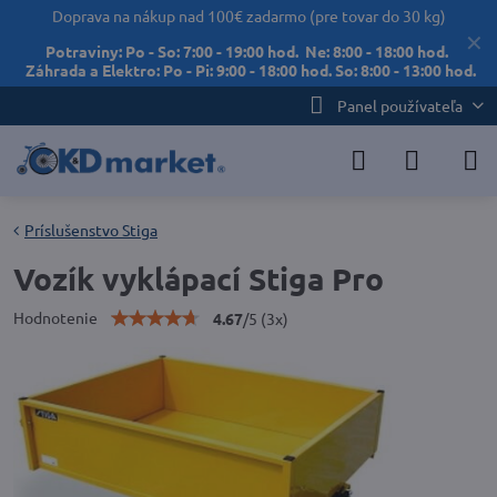
Doprava na nákup nad 100€ zadarmo (pre tovar do 30 kg)
✕
Potraviny: Po - So: 7:00 - 19:00 hod. Ne: 8:00 - 18:00 hod.
Záhrada a Elektro: Po - Pi: 9:00 - 18:00 hod. So: 8:00 - 13:00 hod.
Panel používateľa
Príslušenstvo Stiga
Vozík vyklápací Stiga Pro
Hodnotenie
4.67
/
5
(
3
x)