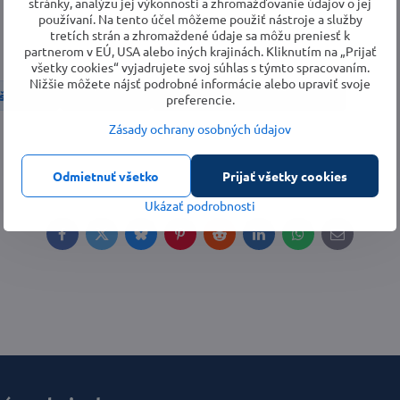
stránky, analýzu jej výkonnosti a zhromažďovanie údajov o jej
používaní. Na tento účel môžeme použiť nástroje a služby
tretích strán a zhromaždené údaje sa môžu preniesť k
partnerom v EÚ, USA alebo iných krajinách. Kliknutím na „Prijať
všetky cookies“ vyjadrujete svoj súhlas s týmto spracovaním.
Nižšie môžete nájsť podrobné informácie alebo upraviť svoje
ušenstvo
Záhrada
Príslušenstvo Seco Group
preferencie.
Zásady ochrany osobných údajov
Odmietnuť všetko
Prijať všetky cookies
Ukázať podrobnosti
Facebook
Twitter
Bluesky
Pinterest
Reddit
LinkedIn
WhatsApp
E-
mail