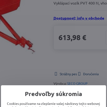
Vyklápací vozík PVT 400 N, vh
Dostupnosť: info v obchode
613,98 €
Strážny pes
Doručenia
Výrobca:
SECO GROUP
Predvoľby súkromia
Popis
Cookies používame na zlepšenie vašej návštevy tejto webovej