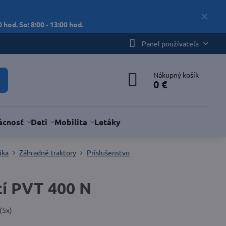
✕
 hod. So: 8:00 - 13:00 hod.
Panel používateľa
Nákupný košík
0 €
cnosť
Deti
Mobilita
Letáky
ika
Záhradné traktory
Príslušenstvo
cí PVT 400 N
(
5
x)