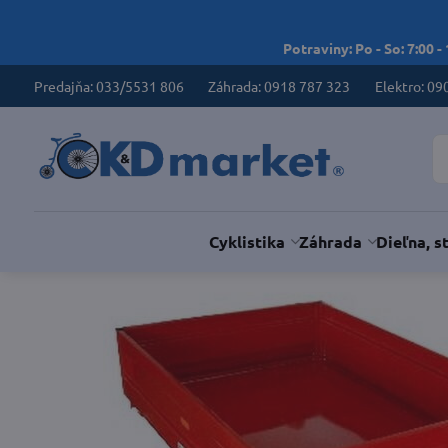
Potraviny: Po - So: 7:00 -
Predajňa: 033/5531 806
Záhrada: 0918 787 323
Elektro: 09
Cyklistika
Záhrada
Dieľna, s