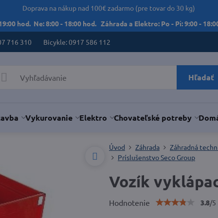
Doprava na nákup nad 100€ zadarmo (pre tovar do 30 kg)
 19:00 hod. Ne: 8:00 - 18:00 hod. Záhrada a Elektro: Po - Pi: 9:00 - 18:00
07 716 310
Bicykle: 0917 586 112
Hľadať
tavba
Vykurovanie
Elektro
Chovateľské potreby
Domá
Úvod
Záhrada
Záhradná techn
Príslušenstvo Seco Group
Vozík vyklápa
Hodnotenie
3.8
/
5