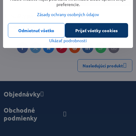
preferencie.
Zásady ochrany osobných údajov
Strážny pes
Doručenia
Výrobca:
HECHT
Odmietnuť všetko
Prijať všetky cookies
Ukázať podrobnosti
Facebook
Twitter
Bluesky
Pinterest
Reddit
LinkedIn
WhatsApp
E-
mail
Nasledujúci produkt
Objednávky
Obchodné
podmienky