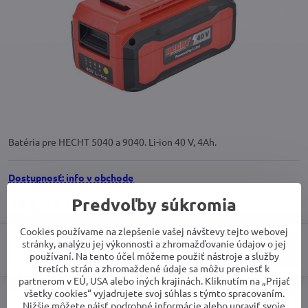
Batéria pre HECHT 5040 a 9040. Li-ion 40 V, 4Ah.
Dostupnosť: info v obchode
162,96 €
Predvoľby súkromia
Cookies používame na zlepšenie vašej návštevy tejto webovej
stránky, analýzu jej výkonnosti a zhromažďovanie údajov o jej
Do košíka
používaní. Na tento účel môžeme použiť nástroje a služby
tretích strán a zhromaždené údaje sa môžu preniesť k
partnerom v EÚ, USA alebo iných krajinách. Kliknutím na „Prijať
všetky cookies“ vyjadrujete svoj súhlas s týmto spracovaním.
Nižšie môžete nájsť podrobné informácie alebo upraviť svoje