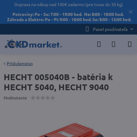
Doprava na nákup nad 100€ zadarmo (pre tovar do 30 kg)
✕
Potraviny: Po - So: 7:00 - 19:00 hod. Ne: 8:00 - 18:00 hod.
Záhrada a Elektro: Po - Pi: 9:00 - 18:00 hod. So: 8:00 - 13:00 hod.
Panel používateľa
Príslušenstvo
HECHT 005040B - batéria k
HECHT 5040, HECHT 9040
Hodnotenie