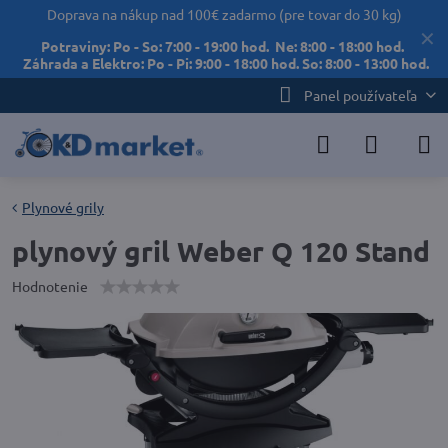
Doprava na nákup nad 100€ zadarmo (pre tovar do 30 kg)
✕
Potraviny: Po - So: 7:00 - 19:00 hod. Ne: 8:00 - 18:00 hod.
Záhrada a Elektro: Po - Pi: 9:00 - 18:00 hod. So: 8:00 - 13:00 hod.
Panel používateľa
Plynové grily
plynový gril Weber Q 120 Stand
Hodnotenie