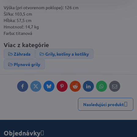
Výška (pri otvorenom poklope): 126 cm
Šířka: 103,5 cm
Hĺbka: 57,5 cm
Hmotnosť: 14,7 kg
Farba: titanová
Viac z kategórie
Záhrada
Grily, kotliny a kotlíky
Plynové grily
Facebook
Twitter
Bluesky
Pinterest
Reddit
LinkedIn
WhatsApp
E-
mail
Nasledujúci produkt
Objednávky