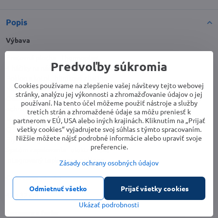
Popis
Výbava
Pracovná plocha - Thermoplast
Predvoľby súkromia
4 háčiky na náčinie / 2 držiaky na náčinie
Poklop a kotol - hliníková zliatina
Cookies používame na zlepšenie vašej návštevy tejto webovej
Nerezové horáky - 1 ks
stránky, analýzu jej výkonnosti a zhromažďovanie údajov o jej
Odklápací, porcelánom smaltovaný grilovací rošt s integrovanou
používaní. Na tento účel môžeme použiť nástroje a služby
ochranou proti odkvapávaniu
tretích strán a zhromaždené údaje sa môžu preniesť k
Menovitý výkon - 2,64 kW/H
partnerom v EÚ, USA alebo iných krajinách. Kliknutím na „Prijať
všetky cookies“ vyjadrujete svoj súhlas s týmto spracovaním.
Q Stand - áno
Nižšie môžete nájsť podrobné informácie alebo upraviť svoje
Plynule regulovateľný horákový ventil
preferencie.
Systém zapalovania - elektronické
Integrovaný teplomer v poklope
Zásady ochrany osobných údajov
Grilovacia plocha
Odmietnuť všetko
Prijať všetky cookies
43 x 32 cm
Ukázať podrobnosti
Rozmery a farby