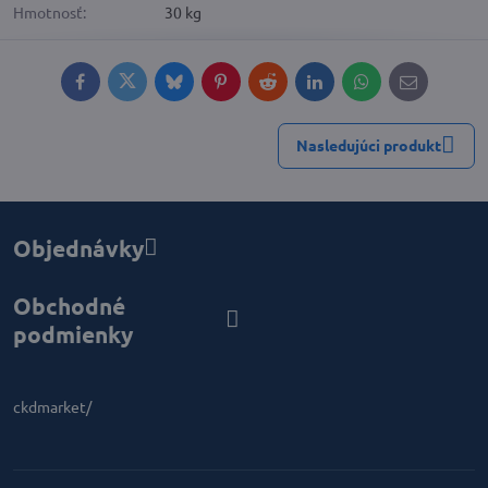
Hmotnosť:
30 kg
Facebook
Twitter
Bluesky
Pinterest
Reddit
LinkedIn
WhatsApp
E-
mail
Nasledujúci produkt
Objednávky
Obchodné
podmienky
ckdmarket/