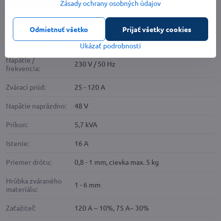
Zásady ochrany osobných údajov
Doplnkové informácie
Odmietnuť všetko
Prijať všetky cookies
Kategória:
Zváranie v ochrannej atmosfére
Ukázať podrobnosti
Napätie /
230 V / 50 Hz
frekvencia:
Zvárací prúd:
25 - 120 A
Napätie naprázdno:
48 V
Príkon:
5,7 kVA
Istenie:
16 A
Priemer drôtu:
0,8 - 1 mm, cievka max. 5 kg
Hrúbka zváraného
1 - 6 mm
materiálu:
Zaťažiteľ:
120 A ~ 10%, 75 A~ 30%