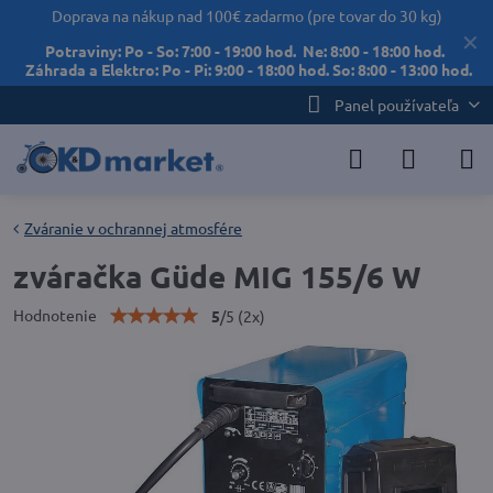
Doprava na nákup nad 100€ zadarmo (pre tovar do 30 kg)
✕
Potraviny: Po - So: 7:00 - 19:00 hod. Ne: 8:00 - 18:00 hod.
Záhrada a Elektro: Po - Pi: 9:00 - 18:00 hod. So: 8:00 - 13:00 hod.
Panel používateľa
Zváranie v ochrannej atmosfére
zváračka Güde MIG 155/6 W
Hodnotenie
5
/
5
(
2
x)