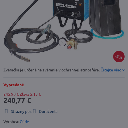
2%
Zváračka je určená na zváranie v ochrannej atmosfére.
Čítajte viac
Vypredané
245,90 €
Zľava
5,13 €
240,77 €
Strážny pes
Doručenia
Výrobca:
Güde