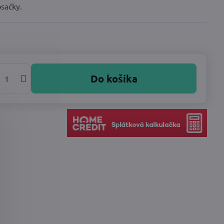
osačky.
Do košíka