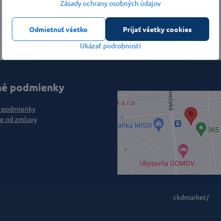
Zásady ochrany osobných údajov
mail
Odmietnuť všetko
Prijať všetky cookies
Ukázať podrobnosti
é podmienky
 podmienky
e od zmluvy
ckdmarket/