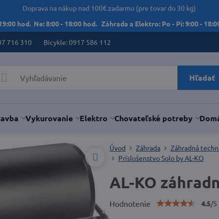
Doprava na nákup nad 100€ zadarmo (pre tovar do 30 kg)
 19:00 hod. Ne: 8:00 - 18:00 hod. Záhrada a Elektro: Po - Pi: 9:00 - 18:00
07 716 310
Bicykle: 0917 586 112
Hľadať
tavba
Vykurovanie
Elektro
Chovateľské potreby
Domá
Úvod
Záhrada
Záhradná techn
Príslušenstvo Solo by AL-KO
AL-KO záhradn
Hodnotenie
4.5
/
5