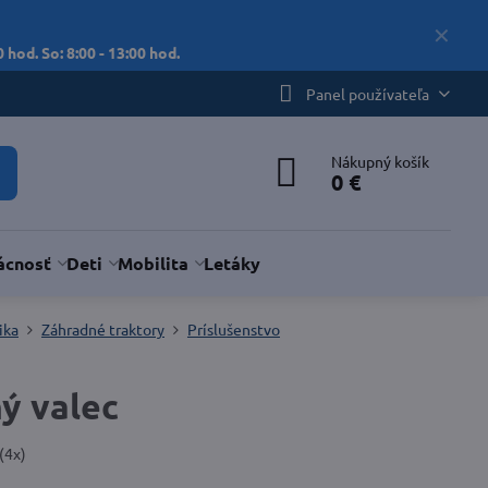
✕
 hod. So: 8:00 - 13:00 hod.
Panel používateľa
Nákupný košík
0 €
cnosť
Deti
Mobilita
Letáky
ika
Záhradné traktory
Príslušenstvo
ý valec
(
4
x)