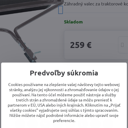
Záhradný valec za traktorové k
Skladom
259 €
Predvoľby súkromia
Cookies používame na zlepšenie vašej návštevy tejto webovej
Strážny pes
Doručenia
stránky, analýzu jej výkonnosti a zhromažďovanie údajov o jej
používaní. Na tento účel môžeme použiť nástroje a služby
tretích strán a zhromaždené údaje sa môžu preniesť k
Výrobca:
AL-KO
partnerom v EÚ, USA alebo iných krajinách. Kliknutím na „Prijať
všetky cookies“ vyjadrujete svoj súhlas s týmto spracovaním.
Nižšie môžete nájsť podrobné informácie alebo upraviť svoje
preferencie.
Facebook
Twitter
Bluesky
Pinterest
Reddit
LinkedIn
WhatsApp
E-