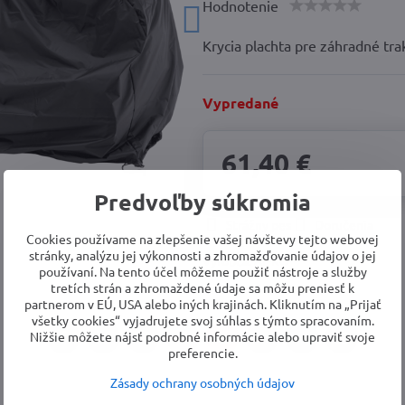
Hodnotenie
Krycia plachta pre záhradné tra
Vypredané
61,40 €
Predvoľby súkromia
Strážny pes
Doručenia
Cookies používame na zlepšenie vašej návštevy tejto webovej
stránky, analýzu jej výkonnosti a zhromažďovanie údajov o jej
Výrobca:
AL-KO
používaní. Na tento účel môžeme použiť nástroje a služby
tretích strán a zhromaždené údaje sa môžu preniesť k
partnerom v EÚ, USA alebo iných krajinách. Kliknutím na „Prijať
všetky cookies“ vyjadrujete svoj súhlas s týmto spracovaním.
Nižšie môžete nájsť podrobné informácie alebo upraviť svoje
Facebook
Twitter
Bluesky
Pinterest
Reddit
LinkedIn
WhatsApp
E-
preferencie.
mail
Zásady ochrany osobných údajov