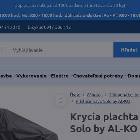
Doprava na nákup nad 100€ zadarmo (pre tovar do 30 kg)
 19:00 hod. Ne: 8:00 - 18:00 hod. Záhrada a Elektro: Po - Pi: 9:00 - 18:00
07 716 310
Bicykle: 0917 586 112
Hľadať
tavba
Vykurovanie
Elektro
Chovateľské potreby
Domá
Úvod
Záhrada
Záhradná techn
Príslušenstvo Solo by AL-KO
Krycia plachta
Solo by AL-KO