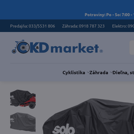
Potraviny: Po - So: 7:00 -
Predajňa: 033/5531 806
Záhrada: 0918 787 323
Elektro: 09
Cyklistika
Záhrada
Dieľna, s