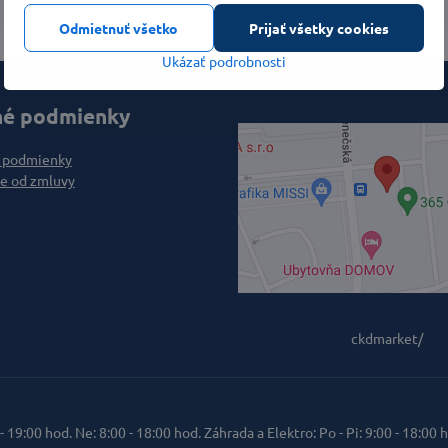
Odmietnuť všetko
Prijať všetky cookies
Ukázať podrobnosti
é podmienky
 podmienky
e od zmluvy
ckdmarket/
 - 19:00 hod. Ne: 8:00 - 18:00 hod. Záhrada a Elektro: Po - Pi: 9:00 - 18:00 h