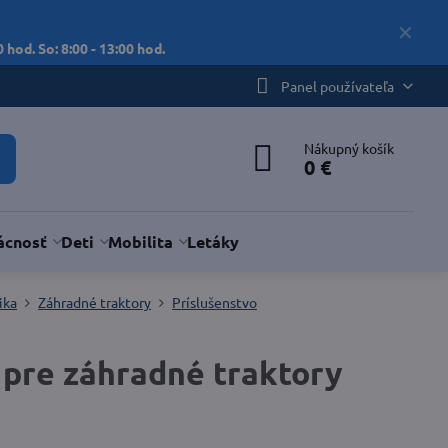
✕
 hod. So: 8:00 - 13:00 hod.
Panel používateľa
Nákupný košík
0 €
cnosť
Deti
Mobilita
Letáky
ika
Záhradné traktory
Príslušenstvo
 pre záhradné traktory