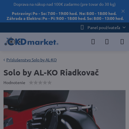
Doprava na nákup nad 100€ zadarmo (pre tovar do 30 kg)
✕
Potraviny: Po - So: 7:00 - 19:00 hod. Ne: 8:00 - 18:00 hod.
Záhrada a Elektro: Po - Pi: 9:00 - 18:00 hod. So: 8:00 - 13:00 hod.
Panel používateľa
Príslušenstvo Solo by AL-KO
Solo by AL-KO Riadkovač
Hodnotenie