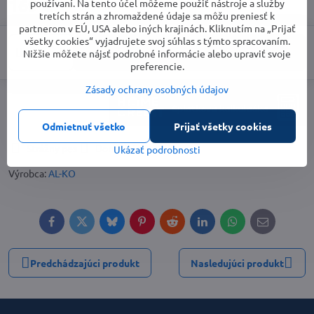
169 €
používaní. Na tento účel môžeme použiť nástroje a služby
tretích strán a zhromaždené údaje sa môžu preniesť k
partnerom v EÚ, USA alebo iných krajinách. Kliknutím na „Prijať
všetky cookies“ vyjadrujete svoj súhlas s týmto spracovaním.
Do košíka
Nižšie môžete nájsť podrobné informácie alebo upraviť svoje
preferencie.
Zásady ochrany osobných údajov
Odmietnuť všetko
Prijať všetky cookies
Strážny pes
Doručenia
Ukázať podrobnosti
Výrobca:
AL-KO
Facebook
Twitter
Bluesky
Pinterest
Reddit
LinkedIn
WhatsApp
E-
mail
Predchádzajúci produkt
Nasledujúci produkt