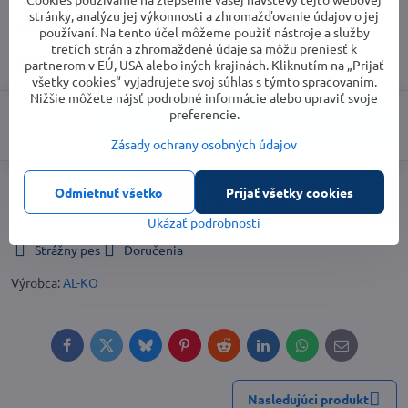
stránky, analýzu jej výkonnosti a zhromažďovanie údajov o jej
Dostupnosť: info v obchode
používaní. Na tento účel môžeme použiť nástroje a služby
tretích strán a zhromaždené údaje sa môžu preniesť k
707,25 €
partnerom v EÚ, USA alebo iných krajinách. Kliknutím na „Prijať
všetky cookies“ vyjadrujete svoj súhlas s týmto spracovaním.
Nižšie môžete nájsť podrobné informácie alebo upraviť svoje
preferencie.
Do košíka
Zásady ochrany osobných údajov
Odmietnuť všetko
Prijať všetky cookies
Ukázať podrobnosti
Strážny pes
Doručenia
Výrobca:
AL-KO
Facebook
Twitter
Bluesky
Pinterest
Reddit
LinkedIn
WhatsApp
E-
mail
Nasledujúci produkt