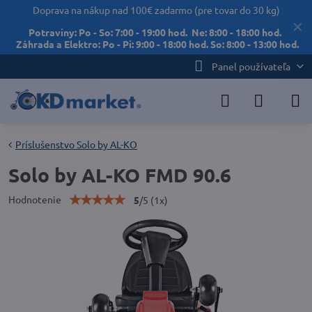
Doprava na nákup nad 100€ zadarmo (pre tovar do 30 kg)
✕
Potraviny: Po - So: 7:00 - 19:00 hod. Ne: 8:00 - 18:00 hod.
Záhrada a Elektro: Po - Pi: 9:00 - 18:00 hod. So: 8:00 - 13:00 hod.
Panel používateľa
Príslušenstvo Solo by AL-KO
Solo by AL-KO FMD 90.6
Hodnotenie
5
/
5
(
1
x)