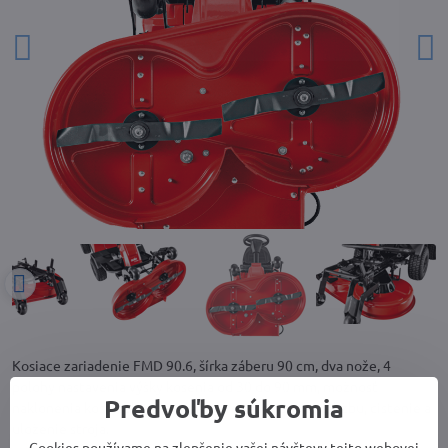
Kosiace zariadenie FMD 90.6, šírka záberu 90 cm, dva nože, 4
polohy nastavenia výšky kosenia od 30 do 90 mm, možnosť
Predvoľby súkromia
naklonenia kosiaceho zariadenia pre jednoduchú údržbu, čistenie a
uloženie stroja.
Cookies používame na zlepšenie vašej návštevy tejto webovej