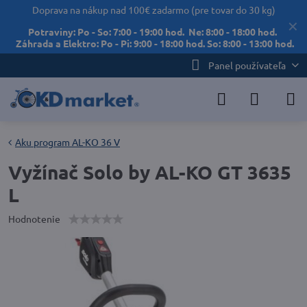
Doprava na nákup nad 100€ zadarmo (pre tovar do 30 kg)
✕
Potraviny: Po - So: 7:00 - 19:00 hod. Ne: 8:00 - 18:00 hod.
Záhrada a Elektro: Po - Pi: 9:00 - 18:00 hod. So: 8:00 - 13:00 hod.
Panel používateľa
Aku program AL-KO 36 V
Vyžínač Solo by AL-KO GT 3635
L
Hodnotenie