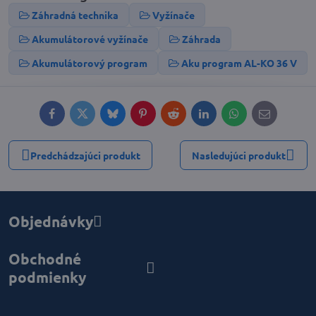
Záhradná technika
Vyžínače
Akumulátorové vyžínače
Záhrada
Akumulátorový program
Aku program AL-KO 36 V
Facebook
Twitter
Bluesky
Pinterest
Reddit
LinkedIn
WhatsApp
E-
mail
Predchádzajúci produkt
Nasledujúci produkt
Objednávky
Obchodné
podmienky