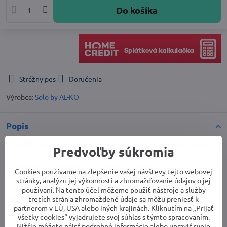
Do košíka
Strážny pes
Doručenia
Výrobca:
Solo by AL-KO
Popis
Hneď ako do tohto vyžínača vložíte novú 5 Ah Bluetooth batériu,
Predvoľby súkromia
dokáže do batérie preniesť dôležité údaje o zariadení. Vďaka
inteligentnej diagnostike batéria okrem iného prečíta minulé a
Cookies používame na zlepšenie vašej návštevy tejto webovej
aktuálne chybové kódy záhradného náradia. Tieto údaje potom
stránky, analýzu jej výkonnosti a zhromažďovanie údajov o jej
prenesie cez Bluetooth do našej aplikácie inTOUCH a na servisný
používaní. Na tento účel môžeme použiť nástroje a služby
panel. Dostupné iba pri použití 5 Ah Bluetooth batérie (Art.č.
tretích strán a zhromaždené údaje sa môžu preniesť k
partnerom v EÚ, USA alebo iných krajinách. Kliknutím na „Prijať
114161).
všetky cookies“ vyjadrujete svoj súhlas s týmto spracovaním.
Nižšie môžete nájsť podrobné informácie alebo upraviť svoje
Tento model umožňuje meniť smer otáčania struny. To vám