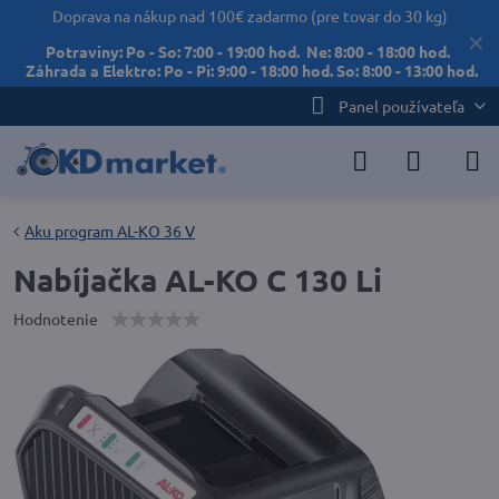
Doprava na nákup nad 100€ zadarmo (pre tovar do 30 kg)
✕
Potraviny: Po - So: 7:00 - 19:00 hod. Ne: 8:00 - 18:00 hod.
Záhrada a Elektro: Po - Pi: 9:00 - 18:00 hod. So: 8:00 - 13:00 hod.
Panel používateľa
Aku program AL-KO 36 V
Nabíjačka AL-KO C 130 Li
Hodnotenie