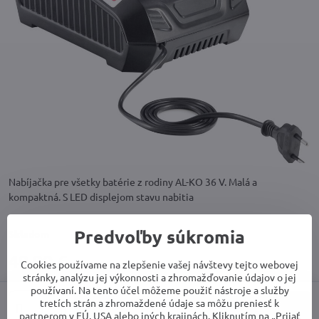
Nabíjačka pre všetky batérie z rodiny AL-KO 36 V. Malá a
kompaktná. S LED displejom stavu nabitia
Predvoľby súkromia
Skladom
49,90 €
Cookies používame na zlepšenie vašej návštevy tejto webovej
stránky, analýzu jej výkonnosti a zhromažďovanie údajov o jej
používaní. Na tento účel môžeme použiť nástroje a služby
tretích strán a zhromaždené údaje sa môžu preniesť k
Do košíka
partnerom v EÚ, USA alebo iných krajinách. Kliknutím na „Prijať