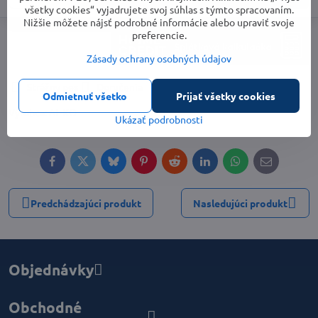
všetky cookies“ vyjadrujete svoj súhlas s týmto spracovaním.
Nižšie môžete nájsť podrobné informácie alebo upraviť svoje
preferencie.
Zásady ochrany osobných údajov
Strážny pes
Doručenia
Odmietnuť všetko
Prijať všetky cookies
Výrobca:
AL-KO
Ukázať podrobnosti
Facebook
Twitter
Bluesky
Pinterest
Reddit
LinkedIn
WhatsApp
E-
mail
Predchádzajúci produkt
Nasledujúci produkt
Objednávky
Obchodné