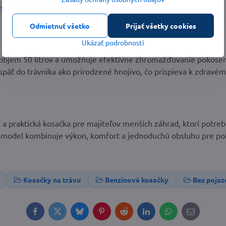
abilitu a pohodlnú jazdu počas kosenia.
Odmietnuť všetko
Prijať všetky cookies
Ukázať podrobnosti
objem 50 litrov a umožňuje efektívne zhromažďovanie pokosen
 späť do trávnika ako prirodzené hnojivo, čo prispieva k zdravém
 a praktická kosačka pre majiteľov menších záhrad, ktorí potreb
model kombinuje výkon, komfort a jednoduchú obsluhu pre pohod
Kosačky na trávu
Benzínové kosačky
Bez pojaz
Facebook
Twitter
Bluesky
Pinterest
Reddit
LinkedIn
WhatsApp
E-
mail