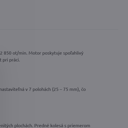
 850 ot/min. Motor poskytuje spoľahlivý
pri práci.
nastaviteľná v 7 polohách (25 – 75 mm), čo
enitých plochách. Predné kolesá s priemerom