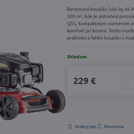
Benzínová kosačka Solo by AL-K
500 m², kde je potrebná presná
QSS, kompaktným rozmerom a j
komfort pri kosení. Tento mode
praktickú a ľahkú kosačku s m
Skladom
229 €
Strážny pes
Doručenia