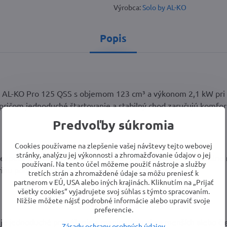
Výrobca:
Solo by AL-KO
Popis
AL-KO Pro 125 QSS s objemom 123 cm³ a výkonom 2,1 kW pri 2
ričom jednoduché štartovanie a stabilný chod zaručujú komfort 
Predvoľby súkromia
Cookies používame na zlepšenie vašej návštevy tejto webovej
stránky, analýzu jej výkonnosti a zhromažďovanie údajov o jej
bezpečuje presný a rovnomerný rez. Výška kosenia je centrálne 
používaní. Na tento účel môžeme použiť nástroje a služby
ihu podľa typu trávnika a aktuálnych podmienok.
tretích strán a zhromaždené údaje sa môžu preniesť k
partnerom v EÚ, USA alebo iných krajinách. Kliknutím na „Prijať
všetky cookies“ vyjadrujete svoj súhlas s týmto spracovaním.
Nižšie môžete nájsť podrobné informácie alebo upraviť svoje
preferencie.
e jednoduché prenášanie a manipuláciu aj na menších alebo čl
Zásady ochrany osobných údajov