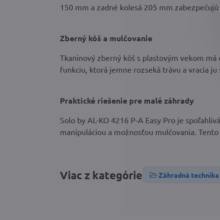
150 mm a zadné kolesá 205 mm zabezpečujú st
Zberný kôš a mulčovanie
Tkaninový zberný kôš s plastovým vekom má 
funkciu, ktorá jemne rozseká trávu a vracia ju
Praktické riešenie pre malé záhrady
Solo by AL-KO 4216 P-A Easy Pro je spoľahlivá
manipuláciou a možnosťou mulčovania. Tento 
Viac z kategórie
Záhradná technika