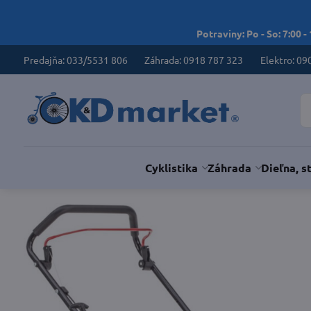
Potraviny: Po - So: 7:00 -
Predajňa: 033/5531 806
Záhrada: 0918 787 323
Elektro: 09
Cyklistika
Záhrada
Dieľna, s