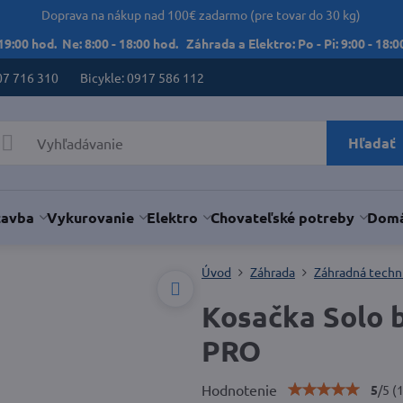
Doprava na nákup nad 100€ zadarmo (pre tovar do 30 kg)
 19:00 hod. Ne: 8:00 - 18:00 hod. Záhrada a Elektro: Po - Pi: 9:00 - 18:00
07 716 310
Bicykle: 0917 586 112
Hľadať
tavba
Vykurovanie
Elektro
Chovateľské potreby
Domá
Úvod
Záhrada
Záhradná techn
Kosačka Solo 
PRO
Hodnotenie
5
/
5
(