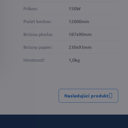
Príkon:
150W
Počet kmitov:
12000min
Brúsna plocha:
187x90mm
Brúsny papier:
230x93mm
Hmotnosť:
1,0kg
Nasledujúci produkt