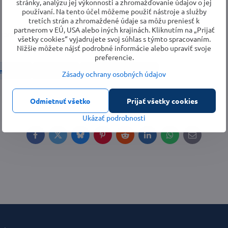
stránky, analýzu jej výkonnosti a zhromažďovanie údajov o jej
používaní. Na tento účel môžeme použiť nástroje a služby
tretích strán a zhromaždené údaje sa môžu preniesť k
partnerom v EÚ, USA alebo iných krajinách. Kliknutím na „Prijať
pre pohodlnejšiu a bezpečnejšiu prácu
všetky cookies“ vyjadrujete svoj súhlas s týmto spracovaním.
Nižšie môžete nájsť podrobné informácie alebo upraviť svoje
preferencie.
 náradie
Brúsky
Vibračné brúsky
Zásady ochrany osobných údajov
Odmietnuť všetko
Prijať všetky cookies
Ukázať podrobnosti
Facebook
Twitter
Bluesky
Pinterest
Reddit
LinkedIn
WhatsApp
E-
mail