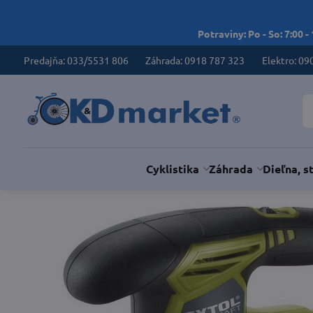
Potraviny: Po - So: 7:00 -
Predajňa: 033/5531 806
Záhrada: 0918 787 323
Elektro: 09
Cyklistika
Záhrada
Dieľna, s