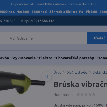
Doprava na nákup nad 100€ zadarmo (pre tovar do 30 kg)
 19:00 hod. Ne: 8:00 - 18:00 hod. Záhrada a Elektro: Po - Pi: 9:00 - 18:00
07 716 310
Bicykle: 0917 586 112
Hľadať
tavba
Vykurovanie
Elektro
Chovateľské potreby
Domá
Úvod
Dieľna, stavba
Elektrick
Brúska vibrač
Hodnotenie
Brúska vibračná, príkon 150W,