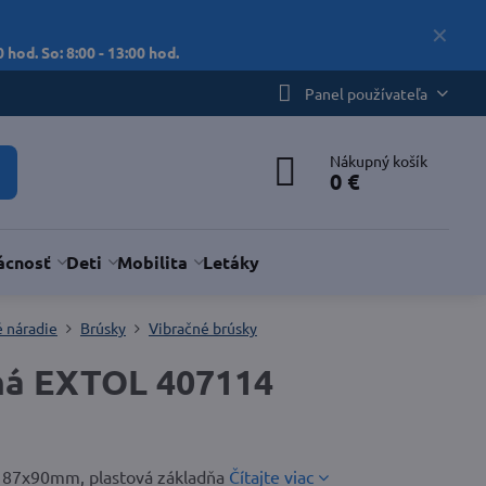
✕
 hod. So: 8:00 - 13:00 hod.
Panel používateľa
Nákupný košík
0 €
cnosť
Deti
Mobilita
Letáky
é náradie
Brúsky
Vibračné brúsky
ná EXTOL 407114
 187x90mm, plastová základňa
Čítajte viac