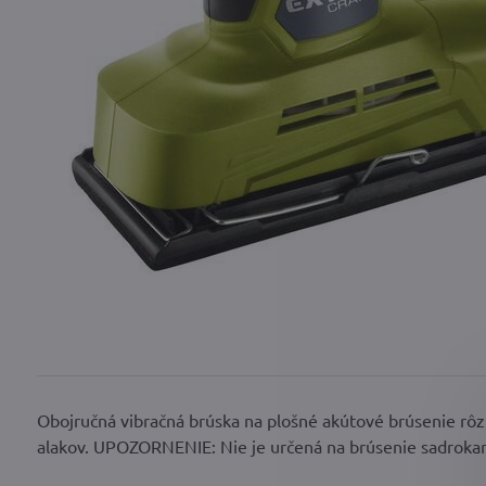
Obojručná vibračná brúska na plošné akútové brúsenie rôz
alakov. UPOZORNENIE: Nie je určená na brúsenie sadrokar