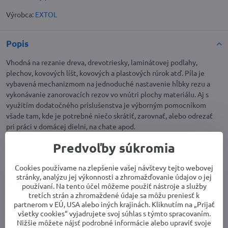
Výrobca:
EXTOL
Popis
Vhodná na rezanie dreva, drevotriesky, laminátovej podlahy,
plechov, kovových líšt, kovových a plastových rúrok atď. Píla je
vybavená mechanizmom na jednoduché nastavenie hĺbky rezu a
vykonávanie zanorovacích rezov vo vnútri plochy materiálu. Aj s
využitím dodatočného príslušenstva je výborným pomocníkom
všade tam, kde je potrebné niečo skrátiť, zarovnať, alebo odrezať
pri práci v domácej dielni, na chate apod.
Predvoľby súkromia
Prednosti produktu
Cookies používame na zlepšenie vašej návštevy tejto webovej
● „tripple gear" zaisťuje zníženie otáčok na optimálnu rýchlosť pre
stránky, analýzu jej výkonnosti a zhromažďovanie údajov o jej
rezanie, dlhšiu životnosť píly a kotúča a vyššiu rýchlosť rezania
používaní. Na tento účel môžeme použiť nástroje a služby
tretích strán a zhromaždené údaje sa môžu preniesť k
● príslušenstvo pre odsávanie prachu
partnerom v EÚ, USA alebo iných krajinách. Kliknutím na „Prijať
● má podobnú funkciu ako klasická kotúčová píla, ale vďaka malým
všetky cookies“ vyjadrujete svoj súhlas s týmto spracovaním.
rozmerom, kompaktnosti, ergonomickému dizajnu a nízkej
Nižšie môžete nájsť podrobné informácie alebo upraviť svoje
hmotnosti je určená pre ľahké držanie a vedenie jednou rukou