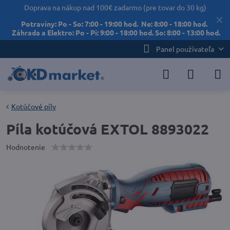
Doprava na nákup nad 100€ zadarmo (pre tovar do 30 kg)
✕
Potraviny: Po - So: 7:00 - 19:00 hod. Ne: 8:00 - 18:00 hod.
Záhrada a Elektro: Po - Pi: 9:00 - 18:00 hod. So: 8:00 - 13:00 hod.
Panel používateľa
Kotúčové píly
Píla kotúčová EXTOL 8893022
Hodnotenie