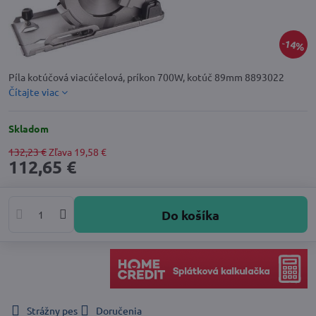
14%
Píla kotúčová viacúčelová, príkon 700W, kotúč 89mm 8893022
Čítajte viac
Skladom
132,23 €
Zľava
19,58 €
112,65 €
Do košíka
Strážny pes
Doručenia