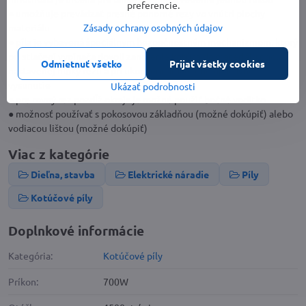
preferencie.
● umožňuje prevádzať presné ponorné rezy vo vnútri plochy
Zásady ochrany osobných údajov
materiálu
● píla je vybavená špeciálnym bezpečnostným mechanizmom, ktorý
pri stlačení vypínača dovolí zanorenie kotúča do materiálu podľa
Odmietnuť všetko
Prijať všetky cookies
nastavenej hĺbky rezu a pri ukončení práce jeho opätovné
vysunutie
Ukázať podrobnosti
● pre rovný rez pozdĺž okraja je možné použiť bočné vodítko
● možnosť používať s pokosovou základňou (možné dokúpiť) alebo
vodiacou lištou (možné dokúpiť)
Viac z kategórie
Dieľna, stavba
Elektrické náradie
Píly
Kotúčové píly
Doplnkové informácie
Kategória:
Kotúčové píly
Príkon:
700W