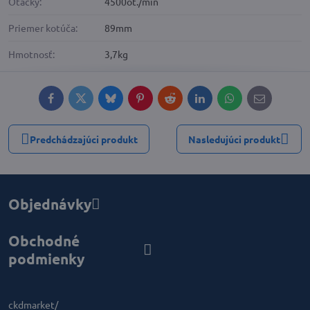
Otáčky:
4500ot./min
Priemer kotúča:
89mm
Hmotnosť:
3,7kg
Facebook
Twitter
Bluesky
Pinterest
Reddit
LinkedIn
WhatsApp
E-
mail
Predchádzajúci produkt
Nasledujúci produkt
Objednávky
Obchodné
podmienky
ckdmarket/