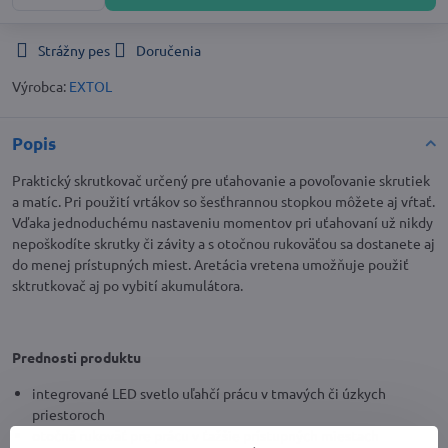
Strážny pes
Doručenia
Výrobca:
EXTOL
Popis
Praktický skrutkovač určený pre uťahovanie a povoľovanie skrutiek
a matíc. Pri použití vrtákov so šesťhrannou stopkou môžete aj vŕtať.
Vďaka jednoduchému nastaveniu momentov pri uťahovaní už nikdy
nepoškodíte skrutky či závity a s otočnou rukoväťou sa dostanete aj
do menej prístupných miest. Aretácia vretena umožňuje použiť
sktrutkovač aj po vybití akumulátora.
Prednosti produktu
integrované LED svetlo uľahčí prácu v tmavých či úzkych
priestoroch
otočná rukoväť pre prácu v ťažšie prístupných miestach