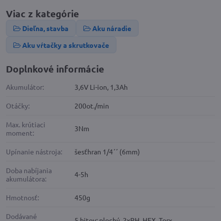
Viac z kategórie
Dieľna, stavba
Aku náradie
Aku vŕtačky a skrutkovače
Doplnkové informácie
Akumulátor:
3,6V Li-ion, 1,3Ah
Otáčky:
200ot./min
Max. krútiaci
3Nm
moment:
Upínanie nástroja:
šesťhran 1/4´´ (6mm)
Doba nabíjania
4-5h
akumulátora:
Hmotnosť:
450g
Dodávané
5 bitov: plochý, 2xPH, HEX, Torx