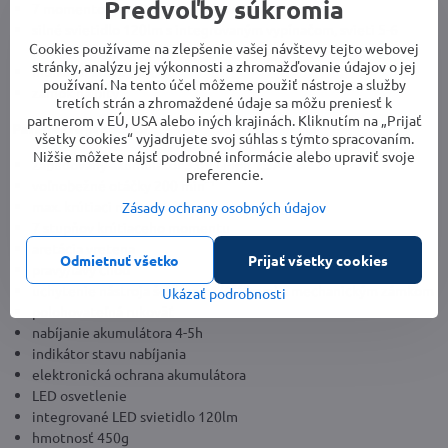
Predvoľby súkromia
7 momentových stupňov uťahovania
silné svietidlo 120lm s integrovaným vypínačom, svieti 5-6
Cookies používame na zlepšenie vašej návštevy tejto webovej
hodín
stránky, analýzu jej výkonnosti a zhromažďovanie údajov o jej
indikátor stavu batérie
používaní. Na tento účel môžeme použiť nástroje a služby
zámok na bity
tretích strán a zhromaždené údaje sa môžu preniesť k
partnerom v EÚ, USA alebo iných krajinách. Kliknutím na „Prijať
Parametre produktu
všetky cookies“ vyjadrujete svoj súhlas s týmto spracovaním.
Nižšie môžete nájsť podrobné informácie alebo upraviť svoje
zabudovaný akumulátor 3,6V Li-ion 1,3Ah
preferencie.
voľnobežné otáčky 200 minˉ¹
max. krútiaci moment 3Nm
Zásady ochrany osobných údajov
7 stupňov krútiaceho momentu
aretácia vretena
Odmietnuť všetko
Prijať všetky cookies
pravý/ľavý chod
uchytenie nástroja šesťhran 1/4"(6mm) s mechanickým zámkom
Ukázať podrobnosti
polohovateľná rukoväť
nabíjanie akumulátora 4-5h
indikátor stavu nabíjania
elektronická ochrana akumulátora
LED osvetlenie
integrované LED svietidlo 120lm
hmotnosť 450g