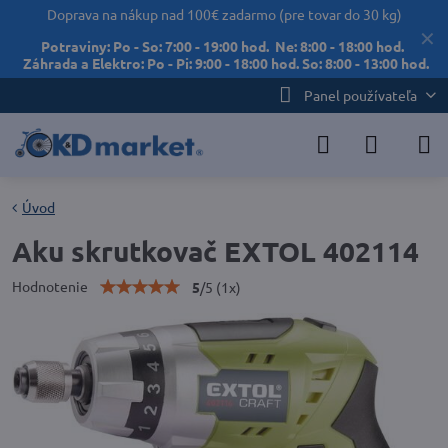
Doprava na nákup nad 100€ zadarmo (pre tovar do 30 kg)
✕
Potraviny: Po - So: 7:00 - 19:00 hod. Ne: 8:00 - 18:00 hod.
Záhrada a Elektro: Po - Pi: 9:00 - 18:00 hod. So: 8:00 - 13:00 hod.
Panel používateľa
Úvod
Aku skrutkovač EXTOL 402114
Hodnotenie
5
/
5
(
1
x)