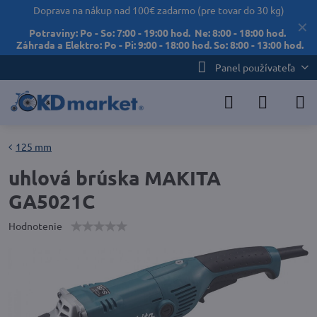
Doprava na nákup nad 100€ zadarmo (pre tovar do 30 kg)
✕
Potraviny: Po - So: 7:00 - 19:00 hod. Ne: 8:00 - 18:00 hod.
Záhrada a Elektro: Po - Pi: 9:00 - 18:00 hod. So: 8:00 - 13:00 hod.
Panel používateľa
125 mm
uhlová brúska MAKITA
GA5021C
Hodnotenie