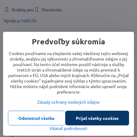
Strážny pes
Doručenia
Výrobca:
MAKITA
Popis
Predvoľby súkromia
Zastavenie kotúča pomocou technológie SJS na ochranu
Cookies používame na zlepšenie vašej návštevy tejto webovej
prevodov pred poškodením
stránky, analýzu jej výkonnosti a zhromažďovanie údajov o jej
Krížové vinutie na cievke rotora a prášková povrchová vrstva
používaní. Na tento účel môžeme použiť nástroje a služby
statora pre lepšiu ochranu pred prachom
tretích strán a zhromaždené údaje sa môžu preniesť k
Funkcia na ochranu pred opätovným zapnutím s výstražným
partnerom v EÚ, USA alebo iných krajinách. Kliknutím na „Prijať
všetky cookies“ vyjadrujete svoj súhlas s týmto spracovaním.
svetlom
Nižšie môžete nájsť podrobné informácie alebo upraviť svoje
Plynulý rozbeh a regulácia otáčok
preferencie.
Viac z kategórie
Zásady ochrany osobných údajov
Dieľna, stavba
Elektrické náradie
Brúsky
Odmietnuť všetko
Prijať všetky cookies
Uhlové brúsky
125 mm
Ukázať podrobnosti
Doplnkové informácie