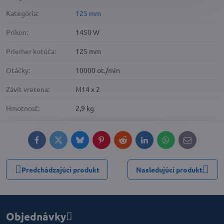
Kategória:
125 mm
Príkon:
1450 W
Priemer kotúča:
125 mm
Otáčky:
10000 ot./min
Závit vretena:
M14 x 2
Hmotnosť:
2,9 kg
Facebook
Twitter
Bluesky
Pinterest
Reddit
LinkedIn
WhatsApp
E-
mail
Predchádzajúci produkt
Nasledujúci produkt
Objednávky