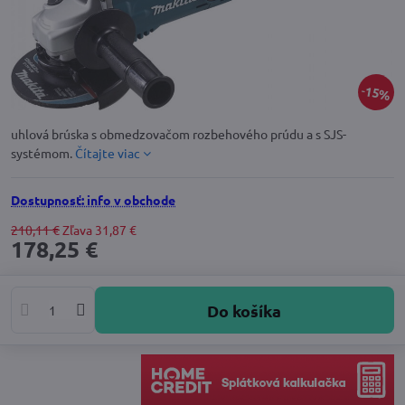
15%
uhlová brúska s obmedzovačom rozbehového prúdu a s SJS-
systémom.
Čítajte viac
Dostupnosť: info v obchode
210,11 €
Zľava
31,87 €
178,25 €
Do košíka