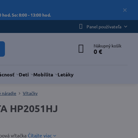
✕
 hod. So: 8:00 - 13:00 hod.
Panel používateľa
Nákupný košík
0 €
cnosť
Deti
Mobilita
Letáky
é náradie
Vŕtačky
TA HP2051HJ
epová vŕtačka
Čítajte viac