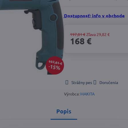
Dostupnosť: info v obchode
197,81 €
Zľava
29,82 €
168 €
197,81 €
15%
Strážny pes
Doručenia
Výrobca:
MAKITA
Popis