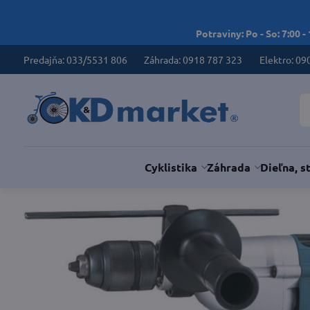
Potraviny: Po - So: 7:00 -
Predajňa: 033/5531 806
Záhrada: 0918 787 323
Elektro: 09
Cyklistika
Záhrada
Dieľna, s