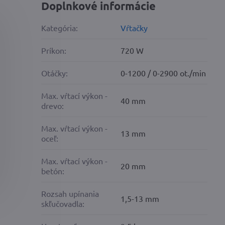
Doplnkové informácie
Kategória:
Vŕtačky
Príkon:
720 W
Otáčky:
0-1200 / 0-2900 ot./min
Max. vŕtací výkon -
40 mm
drevo:
Max. vŕtací výkon -
13 mm
oceľ:
Max. vŕtací výkon -
20 mm
betón:
Rozsah upínania
1,5-13 mm
skľučovadla: