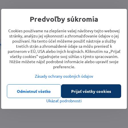
Predvoľby súkromia
Cookies používame na zlepšenie vašej návštevy tejto webovej
stránky, analýzu jej výkonnosti a zhromažďovanie údajov o jej
používaní. Na tento účel môžeme použiť nástroje a služby
 náradie
Vŕtačky
Vŕtačky s príklepom
tretích strán a zhromaždené údaje sa môžu preniesť k
partnerom v EÚ, USA alebo iných krajinách. Kliknutím na „Prijať
všetky cookies“ vyjadrujete svoj súhlas s týmto spracovaním.
Nižšie môžete nájsť podrobné informácie alebo upraviť svoje
preferencie.
Zásady ochrany osobných údajov
Odmietnuť všetko
Prijať všetky cookies
Ukázať podrobnosti