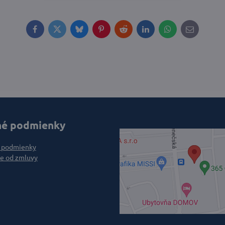
Facebook
Twitter
Bluesky
Pinterest
Reddit
LinkedIn
WhatsApp
E-
mail
é podmienky
 podmienky
e od zmluvy