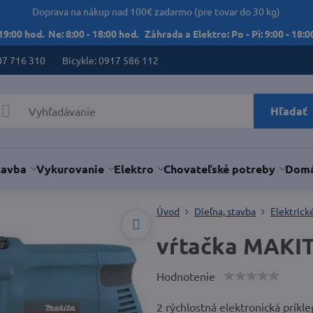
Doprava na nákup nad 100€ zadarmo (pre tovar do 30 kg)
 19:00 hod. Ne: 8:00 - 18:00 hod. Záhrada a Elektro: Po - Pi: 9:00 - 18:00
07 716 310
Bicykle: 0917 586 112
Hľadať
tavba
Vykurovanie
Elektro
Chovateľské potreby
Domá
Úvod
Dieľna, stavba
Elektrick
vŕtačka MAKI
Hodnotenie
2 rýchlostná elektronická príkl