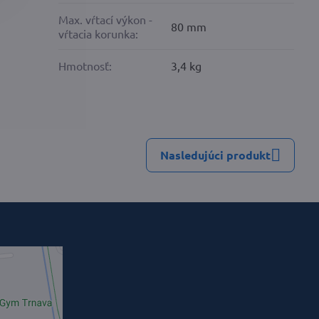
Max. vŕtací výkon -
80 mm
vŕtacia korunka:
Hmotnosť:
3,4 kg
Nasledujúci produkt