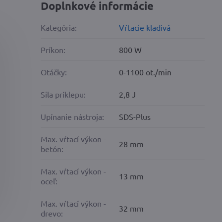
Doplnkové informácie
Kategória:
Vŕtacie kladivá
Príkon:
800 W
Otáčky:
0-1100 ot./min
Sila príklepu:
2,8 J
Upínanie nástroja:
SDS-Plus
Max. vŕtací výkon -
28 mm
betón:
Max. vŕtací výkon -
13 mm
oceľ:
Max. vŕtací výkon -
32 mm
drevo: