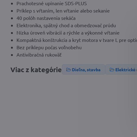
Prachotesné upínanie SDS-PLUS
Príklep s vŕtaním, len vŕtanie alebo sekanie
40 polôh nastavenia sekáča
Elektronika, spätný chod a obmedzovač prúdu
Nízka úroveň vibrácií a rýchle a výkonné vŕtanie
Kompaktná konštrukcia a kryt motora v tvare L pre opt
Bez príklepu počas voľnobehu
Antivibračná rukoväť
Viac z kategórie
Dieľna, stavba
Elektrické