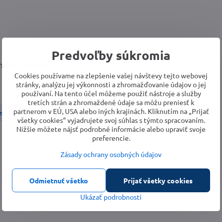
Predvoľby súkromia
imálne ovládanie
Cookies používame na zlepšenie vašej návštevy tejto webovej
stránky, analýzu jej výkonnosti a zhromažďovanie údajov o jej
používaní. Na tento účel môžeme použiť nástroje a služby
tretích strán a zhromaždené údaje sa môžu preniesť k
partnerom v EÚ, USA alebo iných krajinách. Kliknutím na „Prijať
 náradie
Vŕtacie a sekacie kladivá
Vŕtacie kladivá
všetky cookies“ vyjadrujete svoj súhlas s týmto spracovaním.
Nižšie môžete nájsť podrobné informácie alebo upraviť svoje
preferencie.
Zásady ochrany osobných údajov
Odmietnuť všetko
Prijať všetky cookies
Ukázať podrobnosti