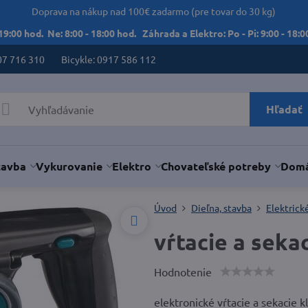
Doprava na nákup nad 100€ zadarmo (pre tovar do 30 kg)
 19:00 hod. Ne: 8:00 - 18:00 hod. Záhrada a Elektro: Po - Pi: 9:00 - 18:00
07 716 310
Bicykle: 0917 586 112
Hľadať
tavba
Vykurovanie
Elektro
Chovateľské potreby
Domá
Úvod
Dieľna, stavba
Elektrick
vŕtacie a sek
Hodnotenie
elektronické vŕtacie a sekacie k