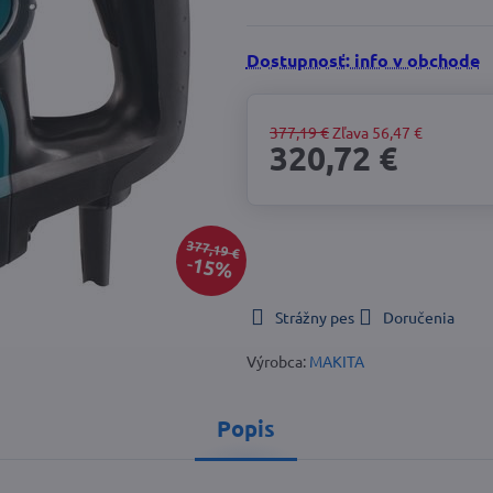
Dostupnosť: info v obchode
377,19 €
Zľava
56,47 €
320,72 €
377,19 €
15%
Strážny pes
Doručenia
Výrobca:
MAKITA
Popis