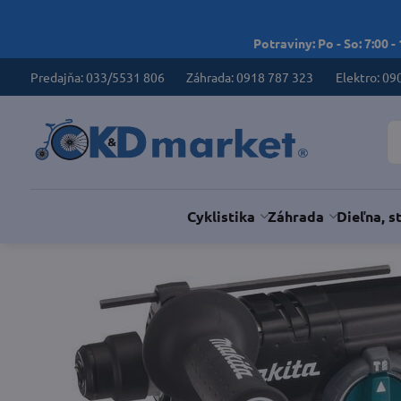
Potraviny: Po - So: 7:00 -
Predajňa: 033/5531 806
Záhrada: 0918 787 323
Elektro: 09
Cyklistika
Záhrada
Dieľna, s