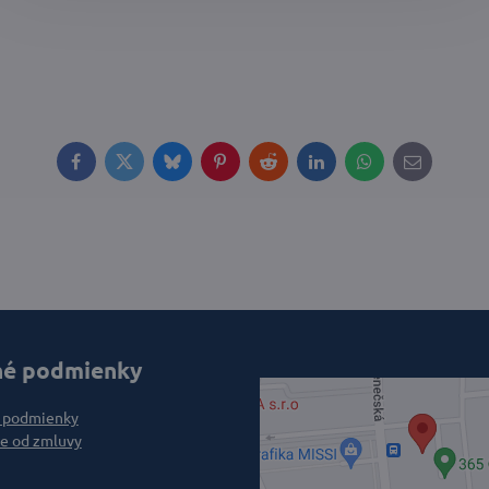
Facebook
Twitter
Bluesky
Pinterest
Reddit
LinkedIn
WhatsApp
E-
mail
é podmienky
 podmienky
e od zmluvy