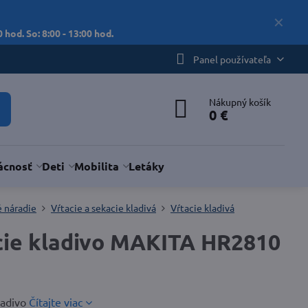
✕
 hod. So: 8:00 - 13:00 hod.
Panel používateľa
Nákupný košík
0 €
cnosť
Deti
Mobilita
Letáky
é náradie
Vŕtacie a sekacie kladivá
Vŕtacie kladivá
acie kladivo MAKITA HR2810
ladivo
Čítajte viac