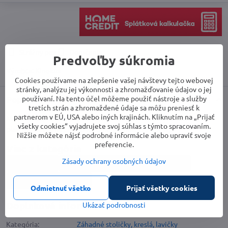
Strážny pes
Doručenia
Predvoľby súkromia
Výrobca:
Kinekus
Cookies používame na zlepšenie vašej návštevy tejto webovej
stránky, analýzu jej výkonnosti a zhromažďovanie údajov o jej
používaní. Na tento účel môžeme použiť nástroje a služby
Popis
tretích strán a zhromaždené údaje sa môžu preniesť k
partnerom v EÚ, USA alebo iných krajinách. Kliknutím na „Prijať
Masívne drevo + liatinová konštrukcia, rozmery 125x53x74 cm,
všetky cookies“ vyjadrujete svoj súhlas s týmto spracovaním.
plastový dekor na chrbtovej opierke, nosnosť 160kg.
Nižšie môžete nájsť podrobné informácie alebo upraviť svoje
preferencie.
Viac z kategórie
Zásady ochrany osobných údajov
Záhrada
Záhadné stoličky, kreslá, lavičky
Záhradný nábytok
Odmietnuť všetko
Prijať všetky cookies
Doplnkové informácie
Ukázať podrobnosti
Kategória:
Záhadné stoličky, kreslá, lavičky