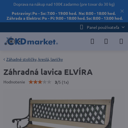
Doprava na nákup nad 100€ zadarmo (pre tovar do 30 kg)
✕
Potraviny: Po - So: 7:00 - 19:00 hod. Ne: 8:00 - 18:00 hod.
Záhrada a Elektro: Po - Pi: 9:00 - 18:00 hod. So: 8:00 - 13:00 hod.
Panel používateľa
Záhadné stoličky, kreslá, lavičky
Záhradná lavica ELVÍRA
Hodnotenie
3
/
5
(
1
x)