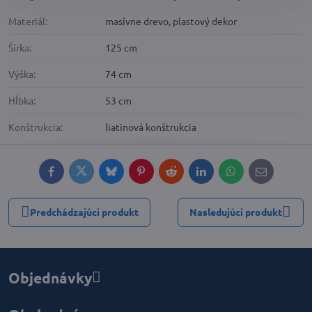
Materiál:
masívne drevo, plastový dekor
Šírka:
125 cm
Výška:
74 cm
Hĺbka:
53 cm
Konštrukcia:
liatinová konštrukcia
Facebook
Twitter
Bluesky
Pinterest
Reddit
LinkedIn
WhatsApp
E-
mail
Predchádzajúci produkt
Nasledujúci produkt
Objednávky