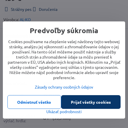
Strážny pes
Doručenia
Výrobca:
AL-KO
Predvoľby súkromia
Doplnkové informácie
Cookies používame na zlepšenie vašej návštevy tejto webovej
Kategória:
Domáce vodárne
stránky, analýzu jej výkonnosti a zhromažďovanie údajov o jej
používaní. Na tento účel môžeme použiť nástroje a služby
Napätie /
tretích strán a zhromaždené údaje sa môžu preniesť k
230 V
frekvencia:
partnerom v EÚ, USA alebo iných krajinách. Kliknutím na „Prijať
všetky cookies“ vyjadrujete svoj súhlas s týmto spracovaním.
Nižšie môžete nájsť podrobné informácie alebo upraviť svoje
Príkon:
1400 W
preferencie.
Max. prietok:
6000 l/hod
Zásady ochrany osobných údajov
Max. výtlak:
40 m (max 60 m)
Odmietnuť všetko
Prijať všetky cookies
Max. sacia hĺbka:
8 m
Ukázať podrobnosti
Priemer sacieho /
G 1´´ (33,3 mm)
výtlač. hrdla: