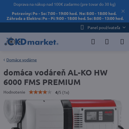
Doprava na nákup nad 100€ zadarmo (pre tovar do 30 kg)
✕
Potraviny: Po - So: 7:00 - 19:00 hod. Ne: 8:00 - 18:00 hod.
Záhrada a Elektro: Po - Pi: 9:00 - 18:00 hod. So: 8:00 - 13:00 hod.
Panel používateľa
Domáce vodárne
domáca vodáreň AL-KO HW
6000 FMS PREMIUM
Hodnotenie
4
/
5
(
1
x)