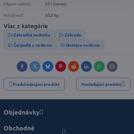
Objem nádrže:
20 l (nerez)
Hmotnosť:
20,8 kg
Viac z kategórie
Záhradná technika
Záhrada
Čerpadlá a vodárne
Domáce vodárne
Facebook
Twitter
Bluesky
Pinterest
Reddit
LinkedIn
WhatsApp
E-
mail
Predchádzajúci produkt
Nasledujúci produkt
Objednávky
Obchodné