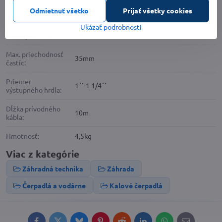
Odmietnuť všetko
Prijať všetky cookies
Max. výkon:
8000l/hod
Ukázať podrobnosti
Hĺbka ponoru:
7m
Max. priechodnosť
35mm
častíc:
Priemer
1´´-1 1/4´´
výstupného hrdla:
Dĺžka prívodného
10m
kábla:
Hmotnosť:
4,5kg
Viac z kategórie
Záhradná technika
Záhrada
Čerpadlá a vodárne
Kalové čerpadlá