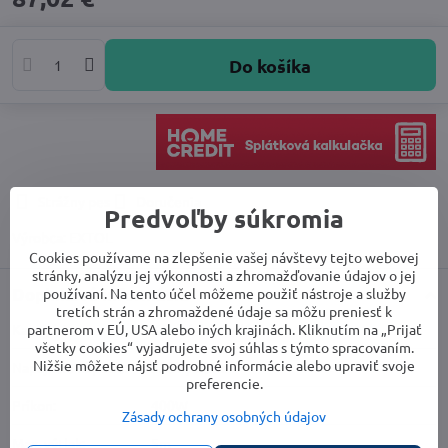
Do košíka
Strážny pes
Doručenia
Predvoľby súkromia
Výrobca:
EXTOL
Cookies používame na zlepšenie vašej návštevy tejto webovej
stránky, analýzu jej výkonnosti a zhromažďovanie údajov o jej
používaní. Na tento účel môžeme použiť nástroje a služby
Doplnkové informácie
tretích strán a zhromaždené údaje sa môžu preniesť k
partnerom v EÚ, USA alebo iných krajinách. Kliknutím na „Prijať
Kategória:
Kalové čerpadlá
všetky cookies“ vyjadrujete svoj súhlas s týmto spracovaním.
Nižšie môžete nájsť podrobné informácie alebo upraviť svoje
Napájacie napätie:
230V / 50Hz
preferencie.
Príkon:
400W
Zásady ochrany osobných údajov
Max. výtlak:
5m